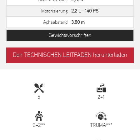
Motorisierung
2,2 L - 140 PS
Achsabstand
3,80 m
Gewichtsvorschriften
Den TECHNISCHEN LEITFADEN herunterladen
5
2+1
2+2**
TRUMA***