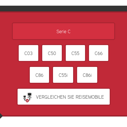
Serie C
C03
C50
C55
C66
C86
C55i
C86i
VERGLEICHEN SIE REISEMOBILE